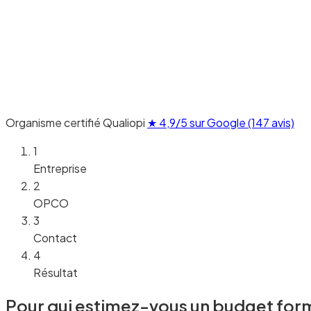
Organisme certifié Qualiopi
★
4,9/5 sur Google
(147 avis)
1
Entreprise
2
OPCO
3
Contact
4
Résultat
Pour qui estimez-vous un budget for