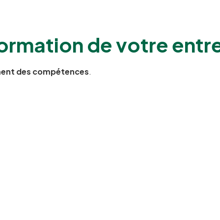
ormation
de votre entr
ment des compétences
.