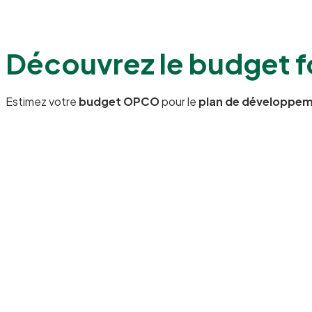
Découvrez le
budget f
Estimez votre
budget OPCO
pour le
plan de développe